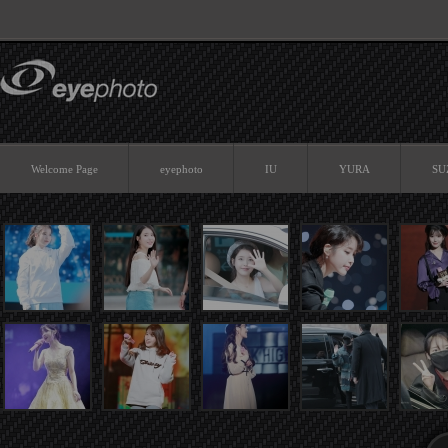
Sketchbook5, 스케치북5
Welcome Page
eyephoto
IU
YURA
SU
Sketchbook5, 스케치북5