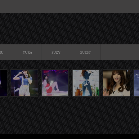
IU
YURA
SUZY
GUEST