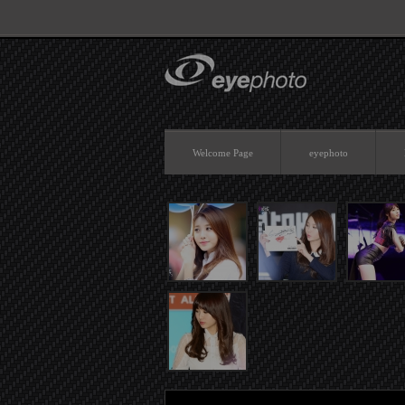
Sketchbook5, 스케치북5
Welcome Page
eyephoto
Sketchbook5, 스케치북5